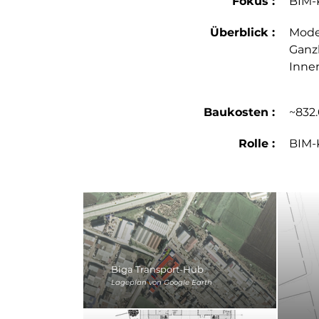
Fokus :
BIM-K
Überblick :
Model
Ganzh
Inne
Baukosten :
~832
Rolle :
BIM-
Biga Transport-Hub
Lageplan von Google Earth