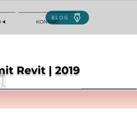
BLOG
 ⮜
KONTAKT
it Revit | 2019