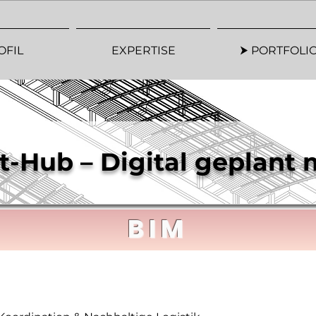
OFIL
EXPERTISE
⮞ PORTFOLIO
-Hub – Digital geplant m
BIM