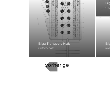
Bi
Lag
Biga Transport-Hub
Bi
Erdgeschoss
Ro
vorherige