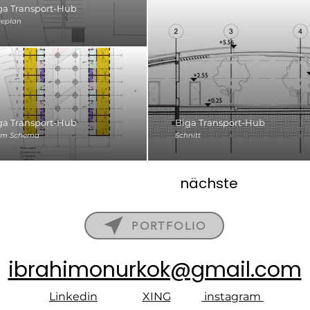
ga Transport-Hub
eplan
ga Transport-Hub
Biga Transport-Hub
om Schema
Schnitt
nächste
PORTFOLIO
ibrahimonurkok@gmail.com
Linkedin
XING
instagram