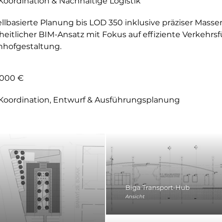
oordination & Nachhaltige Logistik
lbasierte Planung bis LOD 350 inklusive präziser Mass
eitlicher BIM-Ansatz mit Fokus auf effiziente Verkehrs
nhofgestaltung.
.000 €
Koordination, Entwurf & Ausführungsplanung
Biga Transport-Hub
Ansicht