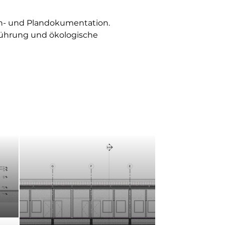
en- und Plandokumentation. 
führung und ökologische 
Biga Transpor
3D Schnitt