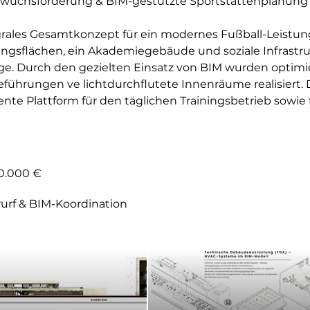
wuchsförderung & BIM-gestützte Sportstättenplanung
grales Gesamtkonzept für ein modernes Fußball-Leistung
ingsflächen, ein Akademiegebäude und soziale Infrastru
e. Durch den gezielten Einsatz von BIM wurden optimie
ührungen ve lichtdurchflutete Innenräume realisiert. 
iente Plattform für den täglichen Trainingsbetrieb sowie 
00.000 €
urf & BIM-Koordination