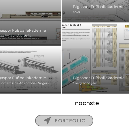
Bigaspor Fußballakademie
HVAC
gaspor Fußballakademie
rschnitt und Ansicht
gaspor Fußballakademie
Bigaspor Fußballakademie
isometrische Ansicht des Trägers
Energieanalyze
nächste
PORTFOLIO