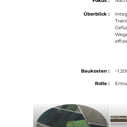
Fokus :
Nach
Überblick :
Inte
Train
Gefüg
Wegef
effiz
Baukosten :
~1.2
Rolle :
Entw