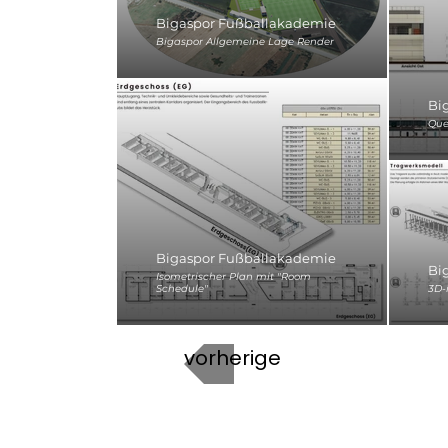
Bigaspor Fußballakademie
Bigaspor Allgemeine Lage Render
Bi
Que
Bigaspor Fußballakademie
Bi
Isometrischer Plan mit "Room
Schedule"
3D-
vorherige